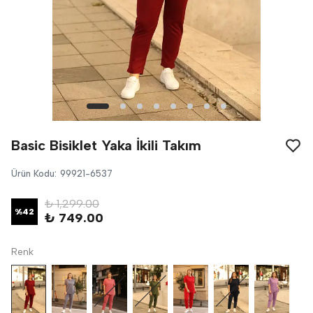
Basic Bisiklet Yaka İkili Takım
Ürün Kodu
:
99921-6537
₺ 1,299.00
%
42
₺ 749.00
Renk