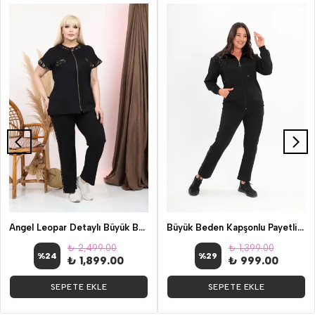
Angel Leopar Detaylı Büyük Beden İkili Takım
Büyük Beden Kapşonlu Payetli İkili Takım Siyah
₺ 2,499.00
₺ 1,399.00
%
24
%
29
₺ 1,899.00
₺ 999.00
SEPETE EKLE
SEPETE EKLE