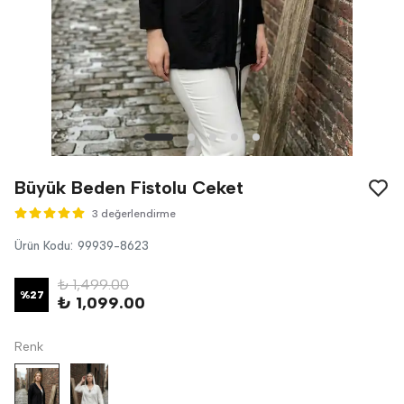
Büyük Beden Fistolu Ceket
3 değerlendirme
Ürün Kodu
:
99939-8623
₺ 1,499.00
%
27
₺ 1,099.00
Renk