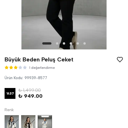
Büyük Beden Peluş Ceket
1 değerlendirme
Ürün Kodu
:
99939-8577
₺ 1,499.00
%
37
₺ 949.00
Renk