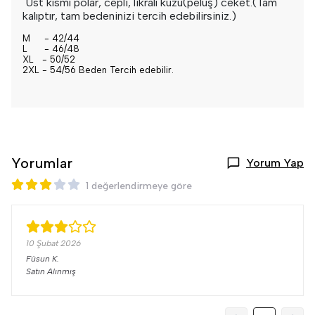
Üst kısmı polar, cepli, likralı kuzu(peluş) ceket.(Tam
kalıptır, tam bedeninizi tercih edebilirsiniz.)
M - 42/44
L - 46/48
XL - 50/52
2XL - 54/56 Beden Tercih edebilir.
Yorumlar
Yorum Yap
1 değerlendirmeye göre
10 Şubat 2026
Füsun
K.
Satın Alınmış