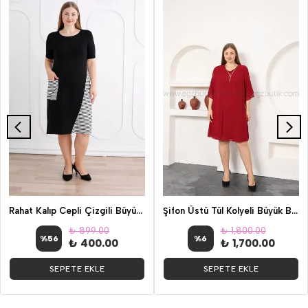
Rahat Kalıp Cepli Çizgili Büyük Beden Günlük Elbise
Şifon Üstü Tül Kolyeli Büyük Beden Elbise Bordo
₺ 899.00
₺ 1,800.00
%
56
%
6
₺ 400.00
₺ 1,700.00
SEPETE EKLE
SEPETE EKLE