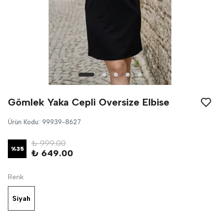
Gömlek Yaka Cepli Oversize Elbise
Ürün Kodu
:
99939-8627
₺ 999.00
%
35
₺ 649.00
Renk
Siyah