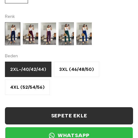
Renk
Beden
2XL-/40/42/44)
3XL (46/48/50)
4XL (52/54/56)
SEPETE EKLE
WHATSAPP