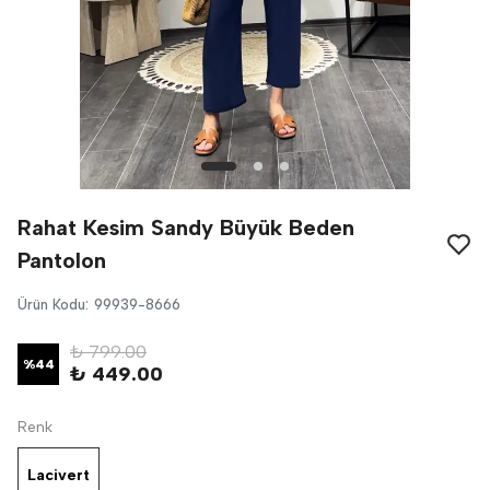
Rahat Kesim Sandy Büyük Beden
Pantolon
Ürün Kodu
:
99939-8666
₺ 799.00
%
44
₺ 449.00
Renk
Lacivert