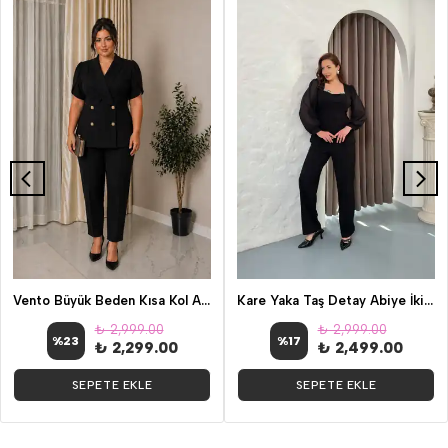
Vento Büyük Beden Kısa Kol Abiye Takım
Kare Yaka Taş Detay Abiye İkili Takım
₺ 2,999.00
₺ 2,999.00
%
23
%
17
₺ 2,299.00
₺ 2,499.00
SEPETE EKLE
SEPETE EKLE