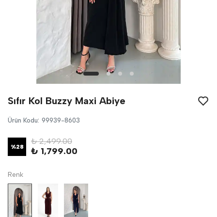
Sıfır Kol Buzzy Maxi Abiye
Ürün Kodu
:
99939-8603
₺ 2,499.00
%
28
₺ 1,799.00
Renk