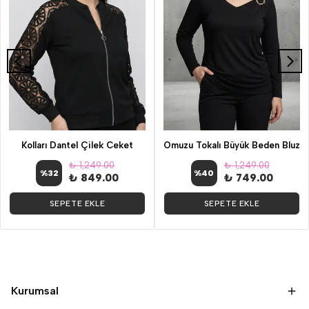
Kolları Dantel Çilek Ceket
Omuzu Tokalı Büyük Beden Bluz
₺ 1,249.00
₺ 1,249.00
%
32
%
40
₺ 849.00
₺ 749.00
SEPETE EKLE
SEPETE EKLE
Kurumsal