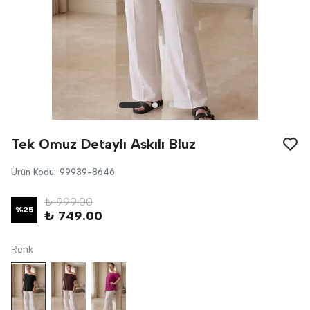
Tek Omuz Detaylı Askılı Bluz
Ürün Kodu
:
99939-8646
₺ 999.00
%
25
₺ 749.00
Renk