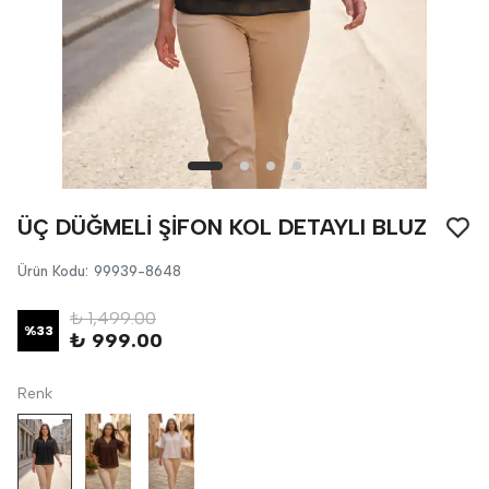
ÜÇ DÜĞMELİ ŞİFON KOL DETAYLI BLUZ
Ürün Kodu
:
99939-8648
₺ 1,499.00
%
33
₺ 999.00
Renk