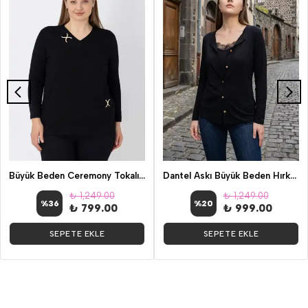
Büyük Beden Ceremony Tokalı Tunik
Dantel Askı Büyük Beden Hırka Bluz
₺ 1,249.00
₺ 1,249.00
%
36
%
20
₺ 799.00
₺ 999.00
SEPETE EKLE
SEPETE EKLE