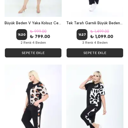
Büyük Beden V Yaka Kolsuz Cepli Elbise - OKYANUS
Tek Tarafı Garnili Büyük Beden Kapri İkili Takım - VARAKLI
₺ 999.00
₺ 1,499.00
%
20
%
27
₺ 799.00
₺ 1,099.00
2 Renk 4 Beden
3 Renk 4 Beden
SEPETE EKLE
SEPETE EKLE