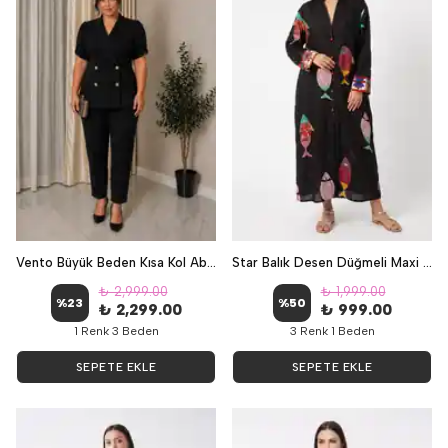
Vento Büyük Beden Kısa Kol Abiye Takım - Siyah
Star Balık Desen Düğmeli Maxi Elbise - Siyah
₺ 2,999.00
₺ 1,999.00
%
23
%
50
₺ 2,299.00
₺ 999.00
1 Renk 3 Beden
3 Renk 1 Beden
SEPETE EKLE
SEPETE EKLE