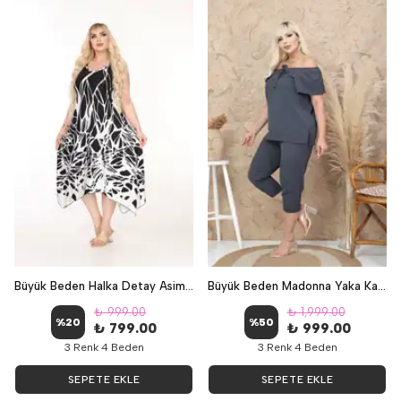
Büyük Beden Halka Detay Asimetrik Elbise - siyah/beyaz
Büyük Beden Madonna Yaka Kapri kili Takım - KOYU GRİ
₺ 999.00
₺ 1,999.00
%
20
%
50
₺ 799.00
₺ 999.00
3 Renk 4 Beden
3 Renk 4 Beden
SEPETE EKLE
SEPETE EKLE