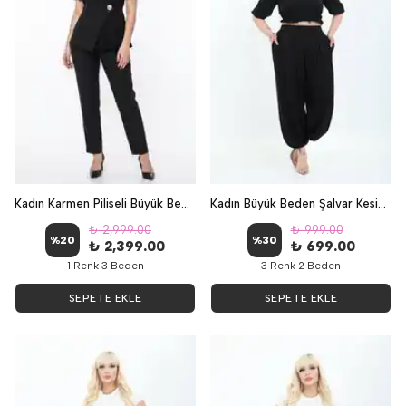
Kadın Karmen Piliseli Büyük Beden Abiye İkili Takım - Siyah
Kadın Büyük Beden Şalvar Kesim Pantolon - Siyah
₺ 2,999.00
₺ 999.00
%
20
%
30
₺ 2,399.00
₺ 699.00
1 Renk 3 Beden
3 Renk 2 Beden
SEPETE EKLE
SEPETE EKLE