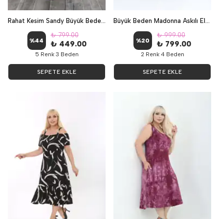
Rahat Kesim Sandy Büyük Beden Pantolon - Saks Mavisi
Büyük Beden Madonna Askılı Elbise - LABİRENT
₺ 799.00
₺ 999.00
%
44
%
20
₺ 449.00
₺ 799.00
5 Renk 3 Beden
2 Renk 4 Beden
SEPETE EKLE
SEPETE EKLE