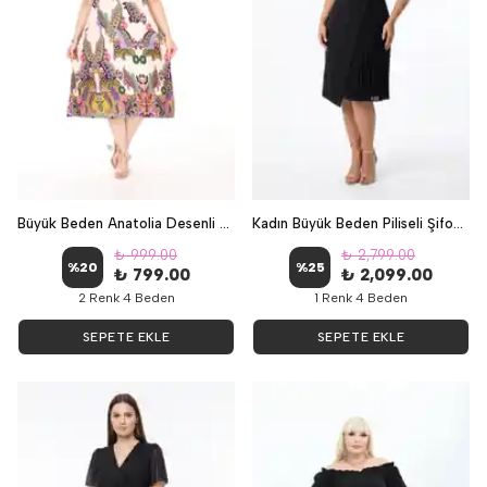
Büyük Beden Anatolia Desenli Cepli Rahat Kalıp Elbise - Bej
Kadın Büyük Beden Piliseli Şifon Kollu Abiye Elbise - Siyah
₺ 999.00
₺ 2,799.00
%
20
%
25
₺ 799.00
₺ 2,099.00
2 Renk 4 Beden
1 Renk 4 Beden
SEPETE EKLE
SEPETE EKLE