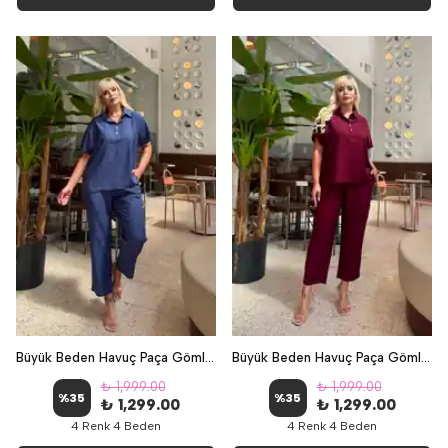
Büyük Beden Havuç Paça Gömlek Yaka Keten İkili Takım - İndigo
Büyük Beden Havuç Paça Gömlek Yaka Keten İkili Takım - Bordo
₺ 1,999.00
₺ 1,999.00
%
35
%
35
₺ 1,299.00
₺ 1,299.00
4 Renk 4 Beden
4 Renk 4 Beden