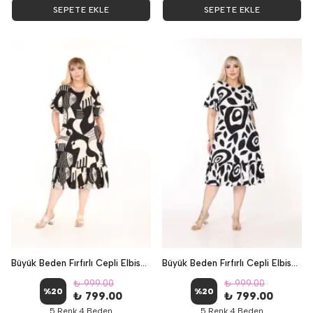
SEPETE EKLE
SEPETE EKLE
Büyük Beden Fırfırlı Cepli Elbise - Kubik
Büyük Beden Fırfırlı Cepli Elbise - YAPRAK
₺ 999.00
₺ 999.00
%
20
%
20
₺ 799.00
₺ 799.00
5 Renk 4 Beden
5 Renk 4 Beden