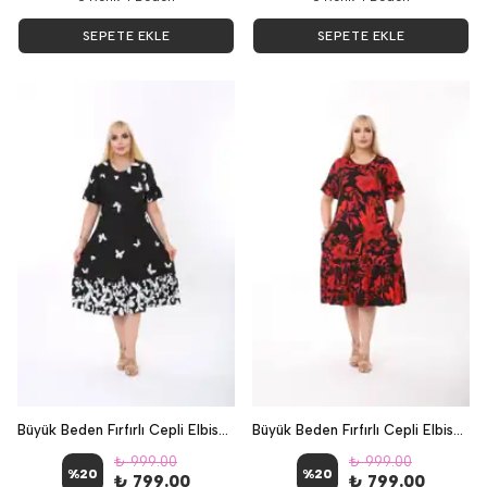
SEPETE EKLE
SEPETE EKLE
Büyük Beden Fırfırlı Cepli Elbise - Kelebek
Büyük Beden Fırfırlı Cepli Elbise - Kırmızı Gül
₺ 999.00
₺ 999.00
%
20
%
20
₺ 799.00
₺ 799.00