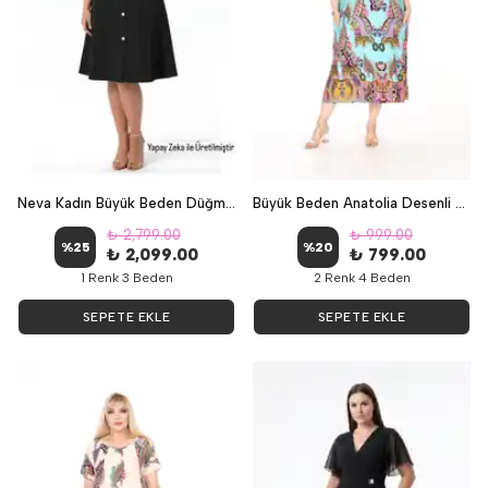
Neva Kadın Büyük Beden Düğme Detay Abiye Elbise Siyah - Siyah
Büyük Beden Anatolia Desenli Cepli Rahat Kalıp Elbise - Turkuaz
₺ 2,799.00
₺ 999.00
%
25
%
20
₺ 2,099.00
₺ 799.00
1 Renk 3 Beden
2 Renk 4 Beden
SEPETE EKLE
SEPETE EKLE