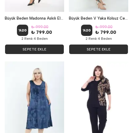
Büyük Beden Madonna Askılı Elbise - YAPRAK
Büyük Beden V Yaka Kolsuz Cepli Elbise - Mürdüm
₺ 999.00
₺ 999.00
%
20
%
20
₺ 799.00
₺ 799.00
2 Renk 4 Beden
2 Renk 4 Beden
SEPETE EKLE
SEPETE EKLE