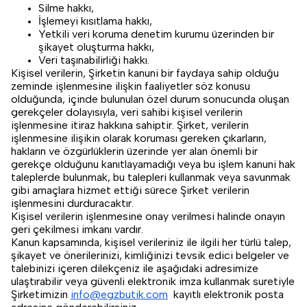
Silme hakkı,
İşlemeyi kısıtlama hakkı,
Yetkili veri koruma denetim kurumu üzerinden bir
şikayet oluşturma hakkı,
Veri taşınabilirliği hakkı.
Kişisel verilerin, Şirketin kanuni bir faydaya sahip olduğu
zeminde işlenmesine ilişkin faaliyetler söz konusu
olduğunda, içinde bulunulan özel durum sonucunda oluşan
gerekçeler dolayısıyla, veri sahibi kişisel verilerin
işlenmesine itiraz hakkına sahiptir. Şirket, verilerin
işlenmesine ilişikin olarak koruması gereken çıkarların,
hakların ve özgürlüklerin üzerinde yer alan önemli bir
gerekçe olduğunu kanıtlayamadığı veya bu işlem kanuni hak
taleplerde bulunmak, bu talepleri kullanmak veya savunmak
gibi amaçlara hizmet ettiği sürece Şirket verilerin
işlenmesini durduracaktır.
Kişisel verilerin işlenmesine onay verilmesi halinde onayın
geri çekilmesi imkanı vardır.
Kanun kapsamında, kişisel verileriniz ile ilgili her türlü talep,
şikayet ve önerilerinizi, kimliğinizi tevsik edici belgeler ve
talebinizi içeren dilekçeniz ile aşağıdaki adresimize
ulaştırabilir veya güvenli elektronik imza kullanmak suretiyle
Şirketimizin
info@egzbutik.com
kayıtlı elektronik posta