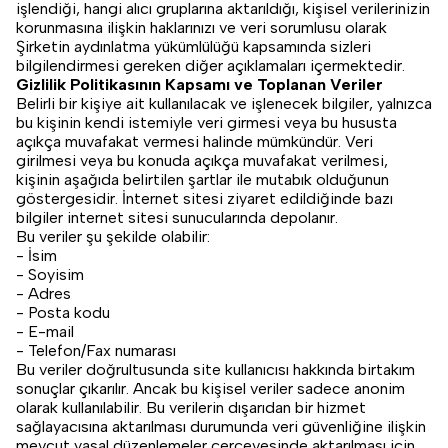
işlendiği, hangi alıcı gruplarına aktarıldığı, kişisel verilerinizin
korunmasına ilişkin haklarınızı ve veri sorumlusu olarak
Şirketin aydınlatma yükümlülüğü kapsamında sizleri
bilgilendirmesi gereken diğer açıklamaları içermektedir.
Gizlilik Politikasının Kapsamı ve Toplanan Veriler
Belirli bir kişiye ait kullanılacak ve işlenecek bilgiler, yalnızca
bu kişinin kendi istemiyle veri girmesi veya bu hususta
açıkça muvafakat vermesi halinde mümkündür. Veri
girilmesi veya bu konuda açıkça muvafakat verilmesi,
kişinin aşağıda belirtilen şartlar ile mutabık olduğunun
göstergesidir. İnternet sitesi ziyaret edildiğinde bazı
bilgiler internet sitesi sunucularında depolanır.
Bu veriler şu şekilde olabilir:
- İsim
- Soyisim
- Adres
- Posta kodu
- E-mail
- Telefon/Fax numarası
Bu veriler doğrultusunda site kullanıcısı hakkında birtakım
sonuçlar çıkarılır. Ancak bu kişisel veriler sadece anonim
olarak kullanılabilir. Bu verilerin dışarıdan bir hizmet
sağlayacısına aktarılması durumunda veri güvenliğine ilişkin
mevcut yasal düzenlemeler çerçevesinde aktarılması için