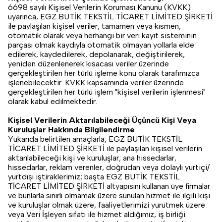
6698 sayılı Kişisel Verilerin Koruması Kanunu (KVKK)
uyarınca, EGZ BUTİK TEKSTİL TİCARET LİMİTED ŞİRKETİ
ile paylaşılan kişisel veriler, tamamen veya kısmen,
otomatik olarak veya herhangi bir veri kayıt sisteminin
parçası olmak kaydıyla otomatik olmayan yollarla elde
edilerek, kaydedilerek, depolanarak, değiştirilerek,
yeniden düzenlenerek kısacası veriler üzerinde
gerçekleştirilen her türlü işleme konu olarak tarafımızca
işlenebilecektir. KVKK kapsamında veriler üzerinde
gerçekleştirilen her türlü işlem "kişisel verilerin işlenmesi"
olarak kabul edilmektedir.
Kişisel Verilerin Aktarılabileceği Üçüncü Kişi Veya
Kuruluşlar Hakkında Bilgilendirme
Yukarıda belirtilen amaçlarla, EGZ BUTİK TEKSTİL
TİCARET LİMİTED ŞİRKETİ ile paylaşılan kişisel verilerin
aktarılabileceği kişi ve kuruluşlar; ana hissedarlar,
hissedarlar, reklam verenler, doğrudan veya dolaylı yurtiçi/
yurtdışı iştiraklerimiz; başta EGZ BUTİK TEKSTİL
TİCARET LİMİTED ŞİRKETİ altyapısını kullanan üye firmalar
ve bunlarla sınırlı olmamak üzere sunulan hizmet ile ilgili kişi
ve kuruluşlar olmak üzere, faaliyetlerimizi yürütmek üzere
veya Veri İşleyen sıfatı ile hizmet aldığımız, iş birliği