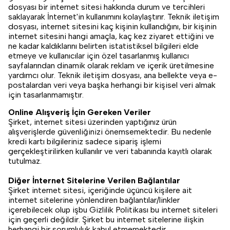
dosyası bir internet sitesi hakkında durum ve tercihleri
saklayarak İnternet'in kullanımını kolaylaştırır. Teknik iletişim
dosyası, internet sitesini kaç kişinin kullandığını, bir kişinin
internet sitesini hangi amaçla, kaç kez ziyaret ettiğini ve
ne kadar kaldıklarını belirten istatistiksel bilgileri elde
etmeye ve kullanıcılar için özel tasarlanmış kullanıcı
sayfalarından dinamik olarak reklam ve içerik üretilmesine
yardımcı olur. Teknik iletişim dosyası, ana bellekte veya e-
postalardan veri veya başka herhangi bir kişisel veri almak
için tasarlanmamıştır.
Online Alışveriş İçin Gereken Veriler
Şirket, internet sitesi üzerinden yaptığınız ürün
alışverişlerde güvenliğinizi önemsemektedir. Bu nedenle
kredi kartı bilgileriniz sadece sipariş işlemi
gerçekleştirilirken kullanılır ve veri tabanında kayıtlı olarak
tutulmaz.
Diğer İnternet Sitelerine Verilen Bağlantılar
Şirket internet sitesi, içeriğinde üçüncü kişilere ait
internet sitelerine yönlendiren bağlantılar/linkler
içerebilecek olup işbu Gizlilik Politikası bu internet siteleri
için geçerli değildir. Şirket bu internet sitelerine ilişkin
herhangi bir sorumluluk kabul etmemektedir.