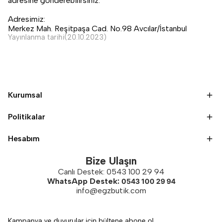
adresine gönderebilirsiniz.
Adresimiz:
Merkez Mah. Reşitpaşa Cad. No.98 Avcılar/İstanbul
Yayınlanma tarihi(20.10.2023)
Kurumsal
Politikalar
Hesabım
Bize Ulaşın
Canlı Destek: 0543 100 29 94
WhatsApp Destek:
0543 100 29 94
info@egzbutik.com
Kampanya ve duyurular için bültene abone ol.