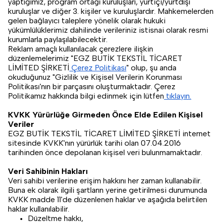
yaptığımız, program ortağı kuruluşları, yurtiçi/yurtdışı
kuruluşlar ve diğer 3. kişiler ve kuruluşlardır. Mahkemelerden
gelen bağlayıcı taleplere yönelik olarak hukuki
yükümlülüklerimiz dahilinde verileriniz istisnai olarak resmi
kurumlarla paylaşılabilecektir.
Reklam amaçlı kullanılacak çerezlere ilişkin
düzenlemelerimiz "EGZ BUTİK TEKSTİL TİCARET
LİMİTED ŞİRKETİ
Çerez Politikası
" olup, şu anda
okuduğunuz "Gizlilik ve Kişisel Verilerin Korunması
Politikası'nın bir parçasını oluşturmaktadır. Çerez
Politikamız hakkında bilgi edinmek için lütfen
tıklayın.
KVKK Yürürlüğe Girmeden Önce Elde Edilen Kişisel
Veriler
EGZ BUTİK TEKSTİL TİCARET LİMİTED ŞİRKETİ internet
sitesinde KVKK'nın yürürlük tarihi olan 07.04.2016
tarihinden önce depolanan kişisel veri bulunmamaktadır.
Veri Sahibinin Hakları
Veri sahibi verilerine erişim hakkını her zaman kullanabilir.
Buna ek olarak ilgili şartların yerine getirilmesi durumunda
KVKK madde 11'de düzenlenen haklar ve aşağıda belirtilen
haklar kullanılabilir.
Düzeltme hakkı,