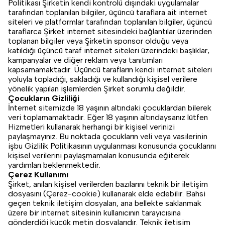
Politikası Şirketin kendi kontrolü dışındaki uygulamalar
tarafından toplanılan bilgiler, üçüncü taraflara ait internet
siteleri ve platformlar tarafından toplanılan bilgiler, üçüncü
taraflarca Şirket internet sitesindeki bağlantılar üzerinden
toplanan bilgiler veya Şirketin sponsor olduğu veya
katıldığı üçüncü taraf internet siteleri üzerindeki başlıklar,
kampanyalar ve diğer reklam veya tanıtımları
kapsamamaktadır. Üçüncü tarafların kendi internet siteleri
yoluyla topladığı, sakladığı ve kullandığı kişisel verilere
yönelik yapılan işlemlerden Şirket sorumlu değildir.
Çocukların Gizliliği
İnternet sitemizde 18 yaşının altındaki çocuklardan bilerek
veri toplamamaktadır. Eğer 18 yaşının altındaysanız lütfen
Hizmetleri kullanarak herhangi bir kişisel verinizi
paylaşmayınız. Bu noktada çocukların veli veya vasilerinin
işbu Gizlilik Politikasının uygulanması konusunda çocuklarını
kişisel verilerini paylaşmamaları konusunda eğiterek
yardımları beklenmektedir.
Çerez Kullanımı
Şirket, anılan kişisel verilerden bazılarını teknik bir iletişim
dosyasını (Çerez-cookie) kullanarak elde edebilir. Bahsi
geçen teknik iletişim dosyaları, ana bellekte saklanmak
üzere bir internet sitesinin kullanıcının tarayıcısına
gönderdiği küçük metin dosyalarıdır. Teknik iletişim