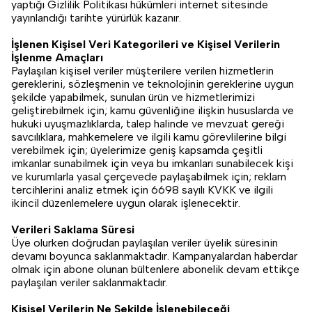
yaptığı Gizlilik Politikası hükümleri internet sitesinde
yayınlandığı tarihte yürürlük kazanır.
İşlenen Kişisel Veri Kategorileri ve Kişisel Verilerin
İşlenme Amaçları
Paylaşılan kişisel veriler müşterilere verilen hizmetlerin
gereklerini, sözleşmenin ve teknolojinin gereklerine uygun
şekilde yapabilmek, sunulan ürün ve hizmetlerimizi
geliştirebilmek için; kamu güvenliğine ilişkin hususlarda ve
hukuki uyuşmazlıklarda, talep halinde ve mevzuat gereği
savcılıklara, mahkemelere ve ilgili kamu görevlilerine bilgi
verebilmek için; üyelerimize geniş kapsamda çeşitli
imkanlar sunabilmek için veya bu imkanları sunabilecek kişi
ve kurumlarla yasal çerçevede paylaşabilmek için; reklam
tercihlerini analiz etmek için 6698 sayılı KVKK ve ilgili
ikincil düzenlemelere uygun olarak işlenecektir.
Verileri Saklama Süresi
Üye olurken doğrudan paylaşılan veriler üyelik süresinin
devamı boyunca saklanmaktadır. Kampanyalardan haberdar
olmak için abone olunan bültenlere abonelik devam ettikçe
paylaşılan veriler saklanmaktadır.
Kişisel Verilerin Ne Şekilde İşlenebileceği