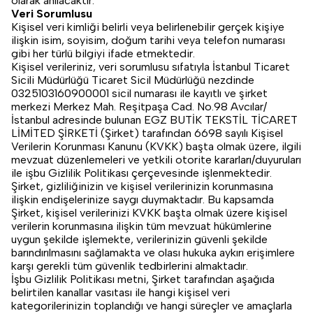
olarak anılacaktır.
Veri Sorumlusu
Kişisel veri kimliği belirli veya belirlenebilir gerçek kişiye
ilişkin isim, soyisim, doğum tarihi veya telefon numarası
gibi her türlü bilgiyi ifade etmektedir.
Kişisel verileriniz, veri sorumlusu sıfatıyla İstanbul Ticaret
Sicili Müdürlüğü Ticaret Sicil Müdürlüğü nezdinde
0325103160900001 sicil numarası ile kayıtlı ve şirket
merkezi Merkez Mah. Reşitpaşa Cad. No.98 Avcılar/
İstanbul adresinde bulunan EGZ BUTİK TEKSTİL TİCARET
LİMİTED ŞİRKETİ (Şirket) tarafından 6698 sayılı Kişisel
Verilerin Korunması Kanunu (KVKK) başta olmak üzere, ilgili
mevzuat düzenlemeleri ve yetkili otorite kararları/duyuruları
ile işbu Gizlilik Politikası çerçevesinde işlenmektedir.
Şirket, gizliliğinizin ve kişisel verilerinizin korunmasına
ilişkin endişelerinize saygı duymaktadır. Bu kapsamda
Şirket, kişisel verilerinizi KVKK başta olmak üzere kişisel
verilerin korunmasına ilişkin tüm mevzuat hükümlerine
uygun şekilde işlemekte, verilerinizin güvenli şekilde
barındırılmasını sağlamakta ve olası hukuka aykırı erişimlere
karşı gerekli tüm güvenlik tedbirlerini almaktadır.
İşbu Gizlilik Politikası metni, Şirket tarafından aşağıda
belirtilen kanallar vasıtası ile hangi kişisel veri
kategorilerinizin toplandığı ve hangi süreçler ve amaçlarla