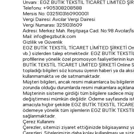
Ünvanı : EGZ BUTİK TEKSTİL TİCARET LİMİTED Şİ
Telefonu: +905308208588
Mersis No: 0325103160900001
Vergi Dairesi: Avcılar Vergi Dairesi
Vergi Numarası: 3251031609
Adresi: Merkez Mah. Reşitpaşa Cad. No.98 Avcılar/İs
Mail:
info@egzbutik.com
Gizlilik ve Güvenlik
EGZ BUTİK TEKSTİL TİCARET LİMİTED ŞİRKETİ Online Sho
vb.) sizlerden talep etmektedir. EGZ BUTİK TEKSTİL
profillerine yönelik özel promosyon faaliyetlerinin k
BUTİK TEKSTİL TİCARET LİMİTED ŞİRKETİ Online Sho
topladığı bilgileri söz konusu üyenin haberi ya da aksi
kullanmamakta ve de satmamaktadır.
Müşteri bilgileri, ancak resmi makamlarca bu bilgile
zorunda olduğu durumlarda resmi makamlara açıklanab
Müşterinin sisteme girdiği tüm bilgilere sadece müşte
değiştirmesi mümkün değildir. Ödeme sayfasında istene
amacıyla hiçbir şekilde EGZ BUTİK TEKSTİL TİCARET 
ödemeye yönelik tüm işlemlerin EGZ BUTİK TEKSTİL 
sağlanmaktadır.
Çerez Kullanımı
Çerezler, sitemizi ziyaret ettiğinizde bilgisayarınız y
Çerezleri, Sitelerimizin daha kolay kullanılması ve sizi