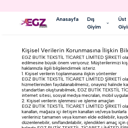
Anasayfa
Dış
Üst
Giyim
Giy
Kişisel Verilerin Korunmasına İlişkin Bi
EGZ BUTİK TEKSTİL TİCARET LİMİTED ŞİRKETİ olarak ki
edilmesine büyük önem veriyoruz. Müşterilerimizi ki
haklarınızla ilgili bilgilendirmek isteriz.
1. Kişisel verilerin toplanmasına ilişkin yöntemler
EGZ BUTİK TEKSTİL TİCARET LİMİTED ŞİRKETİ olarak, v
hizmetlerinden faydalanabilmeniz, onayınız halinde kamp
standartları oluşturabilmek, EGZ BUTİK TEKSTİL TİCARE
internet sitesi, sosyal medya mecraları, mobil uygulam
2. Kişisel verilerin işlenmesi ve işleme amaçları
EGZ BUTİK TEKSTİL TİCARET LİMİTED ŞİRKETİ olarak, ver
kanalları, mağaza içi iletişim kanalları ve/veya bunlarla s
verileriniz tamamen veya kısmen elde edilebilir, kaydedil
düzenlenebilir, sınıflandırılabilir, işlendikleri amaç iç
halinde EGZ BUTİK TEKSTİL TİCARET LİMİTED ŞİRKETİ'nin