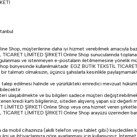
RKETİ
tanbul
p, müşterilerine daha iyi hizmet verebilmek amacıyla bazı kişise
 TİCARET LİMİTED ŞİRKETİ Online Shop sunucularında toplanan b
urgulanması ve istenmeyen e-postaların iletilmemesine yönelik m
p bünyesinde kullanılmaktadır. EGZ BUTİK TEKSTİL TİCARET L
 bir talimatı olmaksızın, üçüncü şahıslarla kesinlikle paylaşmamakt
rin talep edilmesi halinde ve yürürlükteki emredici mevzuat hük
ilecektir.
ri ulaşabilmekte ve bu bilgileri sadece müşteri değiştirebilmekte
n kredi kartı bilgileriniz, siteden alışveriş yapan siz değerli 
LİMİTED ŞİRKETİ Online Shop veya ona hizmet veren şirketleri
TİCARET LİMİTED ŞİRKETİ Online Shop arayüzü üzerinden banka
a da mobil cihazınıza (akıllı telefon veya tablet gibi) kaydedilen k
n ilgi ve ihtiyaçlarınıza göre ayarlanması için kullanıyoruz. İnterne