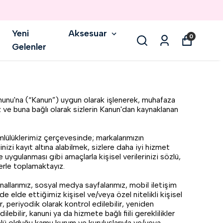
RİNDE %5 İNDİRİM
Yeni
Aksesuar
0
Gelenler
unu'na (“Kanun”) uygun olarak işlenerek, muhafaza
 ve buna bağlı olarak sizlerin Kanun'dan kaynaklanan
̈lüklerimiz çerçevesinde; markalarımızın
izi kayıt altına alabilmek, sizlere daha iyi hizmet
gulanması gibi amaçlarla kişisel verilerinizi sözlü,
lerle toplamaktayız.
llarımız, sosyal medya sayfalarımız, mobil iletişim
linde elde ettiğimiz kişisel ve/veya özel nitelikli kişisel
ir, periyodik olarak kontrol edilebilir, yeniden
ilebilir, kanuni ya da hizmete bağlı fiili gereklilikler
lü olduğu kamu kurum ve kuruluşlarıyla ve/veya