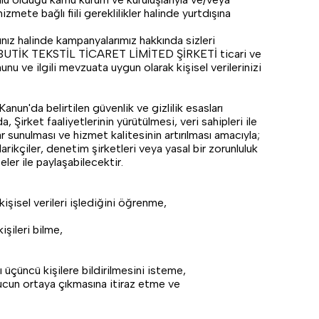
hizmete bağlı fiili gereklilikler halinde yurtdışına
z halinde kampanyalarımız hakkında sizleri
, EGZ BUTİK TEKSTİL TİCARET LİMİTED ŞİRKETİ ticari ve
unu ve ilgili mevzuata uygun olarak kişisel verilerinizi
'da belirtilen güvenlik ve gizlilik esasları
irket faaliyetlerinin yürütülmesi, veri sahipleri ile
r sunulması ve hizmet kalitesinin artırılması amacıyla;
rikçiler, denetim şirketleri veya yasal bir zorunluluk
eler ile paylaşabilecektir.
şisel verileri işlediğini öğrenme,
şileri bilme,
 üçüncü kişilere bildirilmesini isteme,
onucun ortaya çıkmasına itiraz etme ve