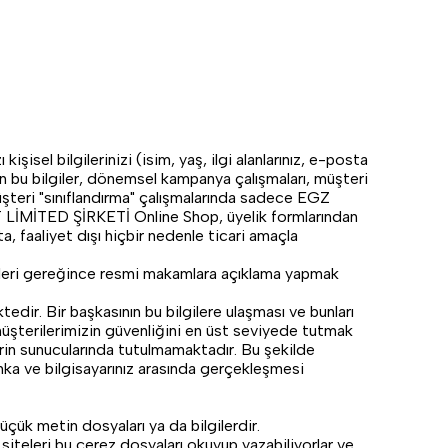
l bilgilerinizi (isim, yaş, ilgi alanlarınız, e-posta
u bilgiler, dönemsel kampanya çalışmaları, müşteri
üşteri "sınıflandırma" çalışmalarında sadece EGZ
İMİTED ŞİRKETİ Online Shop, üyelik formlarından
a, faaliyet dışı hiçbir nedenle ticari amaçla
ümleri gereğince resmi makamlara açıklama yapmak
dir. Bir başkasının bu bilgilere ulaşması ve bunları
müşterilerimizin güvenliğini en üst seviyede tutmak
n sunucularında tutulmamaktadır. Bu şekilde
 ve bilgisayarınız arasında gerçekleşmesi
üçük metin dosyaları ya da bilgilerdir.
t siteleri bu çerez dosyaları okuyup yazabiliyorlar ve