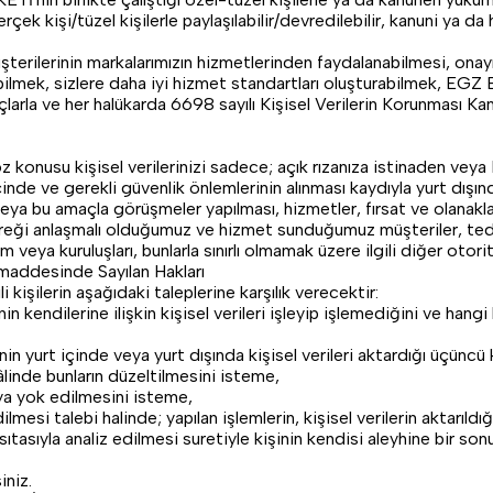
rçek kişi/tüzel kişilerle paylaşılabilir/devredilebilir, kanuni ya da 
erinin markalarımızın hizmetlerinden faydalanabilmesi, onayını
a alabilmek, sizlere daha iyi hizmet standartları oluşturabilmek
larla ve her halükarda 6698 sayılı Kişisel Verilerin Korunması Kan
 kişisel verilerinizi sadece; açık rızanıza istinaden veya Kanun
e ve gerekli güvenlik önlemlerinin alınması kaydıyla yurt dışında, Ş
/veya bu amaçla görüşmeler yapılması, hizmetler, fırsat ve olanakla
 gereği anlaşmalı olduğumuz ve hizmet sunduğumuz müşteriler, teda
veya kuruluşları, bunlarla sınırlı olmamak üzere ilgili diğer otorit
 maddesinde Sayılan Hakları
ilerin aşağıdaki taleplerine karşılık verecektir:
ilerine ilişkin kişisel verileri işleyip işlemediğini ve hangi ki
 içinde veya yurt dışında kişisel verileri aktardığı üçüncü ki
âlinde bunların düzeltilmesini isteme,
eya yok edilmesini isteme,
lmesi talebi halinde; yapılan işlemlerin, kişisel verilerin aktarıldığı
sıtasıyla analiz edilmesi suretiyle kişinin kendisi aleyhine bir s
iniz.