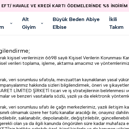
EFT/ HAVALE VE KREDİ KARTI ÖDEMELE
Alt
Büyük Beden Abiye
İkili
im
Giyim
Elbise
Takım
lgilendirme;
şisel verilerinizin 6698 sayılı Kişisel Verilerin Korunması Kan
şisel verileri toplama, işleme, aktarma amacımız ve yöntemlerimiz
eri sorumlusu sıfatıyla, mevzuattan kaynaklanan yasal yükümlu
anyalarımız hakkında sizleri bilgilendirmek, öneri ve şikayetlerin
T LİMİTED ŞİRKETİ ticari ve iş stratejilerinin belirlenmesi ve uy
alar ve benzeri vasıtalarla sözlü, yazılı ya da elektronik yöntem
i sorumlusu sıfatı ile çağrı merkezlerimiz, yazılı iletişim kana
ınırlı olmamak üzere her türlü kanallar aracılığı ile; onayınız dahi
ebilir, saklanabilir, depolanabilir, değiştirilebilir, güncellenebil
in gerekli olan ya da ilgili kanunda öngörülen süre kadar muhafaza ed
 birlikte çalıştığı özel-tüzel kişilerle ya da kanunen yüküm