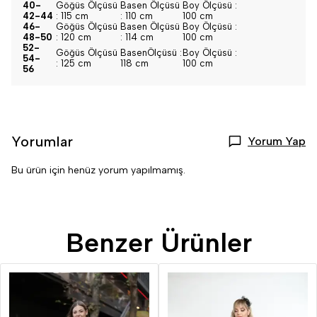
40-
Göğüs Ölçüsü
Basen Ölçüsü
Boy Ölçüsü :
42-44
: 115 cm
: 110 cm
100 cm
46-
Göğüs Ölçüsü
Basen Ölçüsü
Boy Ölçüsü :
48-50
: 120 cm
: 114 cm
100 cm
52-
Göğüs Ölçüsü
BasenÖlçüsü :
Boy Ölçüsü :
54-
: 125 cm
118 cm
100 cm
56
Yorumlar
Yorum Yap
Bu ürün için henüz yorum yapılmamış.
Benzer Ürünler