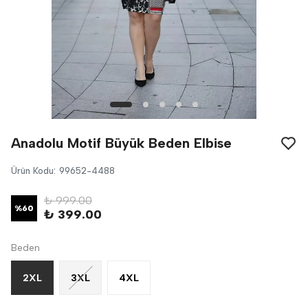
Anadolu Motif Büyük Beden Elbise
Ürün Kodu
:
99652-4488
₺ 999.00
%
60
₺ 399.00
Beden
2XL
3XL
4XL