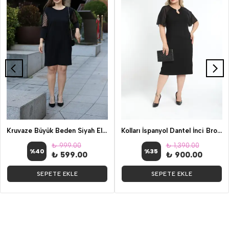
Kruvaze Büyük Beden Siyah Elbise
Kolları İspanyol Dantel İnci Broşlu Büyük Beden Abiye Elbise
₺ 999.00
₺ 1,390.00
%
40
%
35
₺ 599.00
₺ 900.00
SEPETE EKLE
SEPETE EKLE