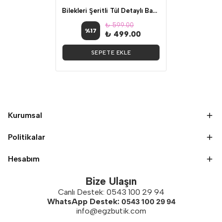
Bilekleri Şeritli Tül Detaylı Bağcıklı Siyah Pantolon
₺ 599.00
%
17
₺ 499.00
SEPETE EKLE
Kurumsal
Politikalar
Hesabım
Bize Ulaşın
Canlı Destek: 0543 100 29 94
WhatsApp Destek:
0543 100 29 94
info@egzbutik.com