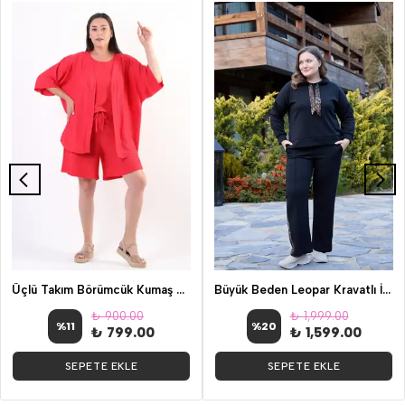
Üçlü Takım Börümcük Kumaş Siyah Renk
Büyük Beden Leopar Kravatlı İkili Takım
₺ 900.00
₺ 1,999.00
%
11
%
20
₺ 799.00
₺ 1,599.00
SEPETE EKLE
SEPETE EKLE