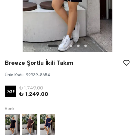
Breeze Şortlu İkili Takım
Ürün Kodu
:
99939-8654
₺ 1,749.00
%
29
₺ 1,249.00
Renk