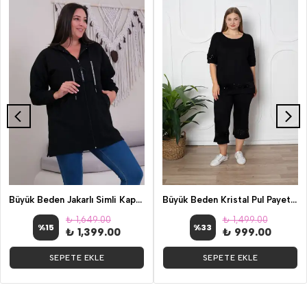
Büyük Beden Jakarlı Simli Kapşonlu Ceket
Büyük Beden Kristal Pul Payetli Kapri İkili Takım Siyah
₺ 1,649.00
₺ 1,499.00
%
15
%
33
₺ 1,399.00
₺ 999.00
SEPETE EKLE
SEPETE EKLE