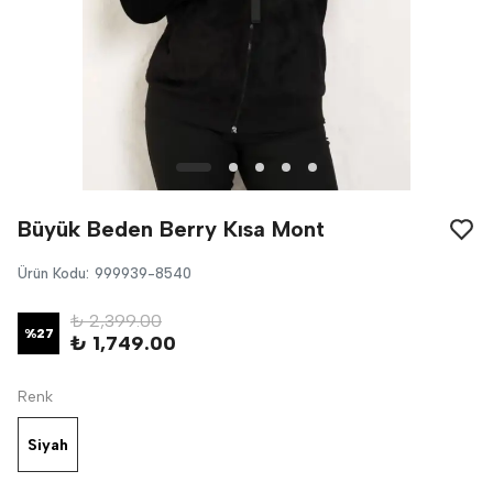
Büyük Beden Berry Kısa Mont
Ürün Kodu
:
999939-8540
₺ 2,399.00
%
27
₺ 1,749.00
Renk
Siyah