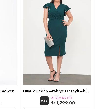
Örümcek Dantel Midi Boy Lacivert Elbise
Büyük Beden Arabiye Detaylı Abiye Zümrüt Yeşili
₺ 2,649.00
%
32
0
₺ 1,799.00