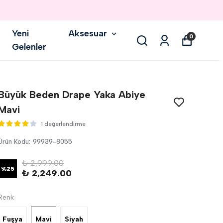
Yeni
Aksesuar
0
Gelenler
Büyük Beden Drape Yaka Abiye
Mavi
1 değerlendirme
Ürün Kodu
:
99939-8055
₺ 2,999.00
%
25
₺ 2,249.00
Renk
Fuşya
Mavi
Siyah