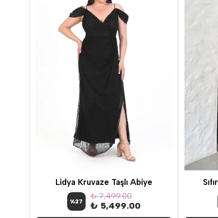
Kare Yaka Taş Detay Abiye İkili Takım
Lidya Kruvaze Taşlı Abiye
Sıf
₺ 7,499.00
%
27
₺ 5,499.00