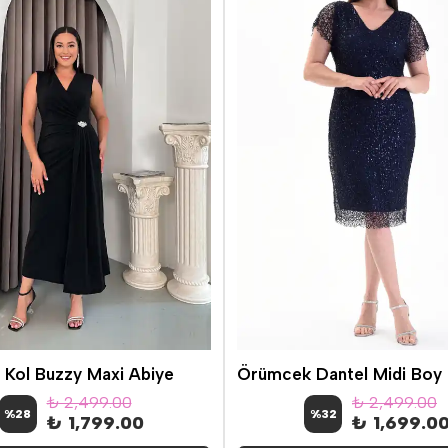
ır Kol Buzzy Maxi Abiye
₺ 2,499.00
₺ 2,499.00
%
28
%
32
₺ 1,799.00
₺ 1,699.0