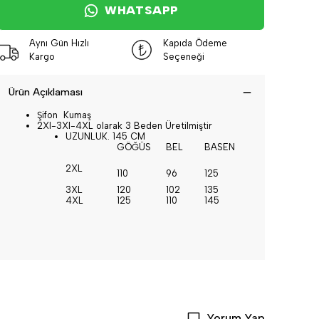
WHATSAPP
Aynı Gün Hızlı
Kapıda Ödeme
Kargo
Seçeneği
Ürün Açıklaması
Şifon Kumaş
2Xl-3Xl-4XL olarak 3 Beden Üretilmiştir
UZUNLUK. 145 CM
GÖĞÜS
BEL
BASEN
2XL
110
96
125
3XL
120
102
135
4XL
125
110
145
Yorum Yap