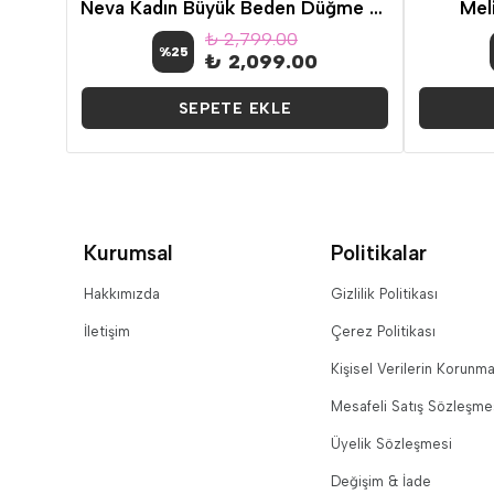
Kolları Sıra İnci Ve Tül Scuba Saks Mavisi Büyük Beden Abiye
Neva Kadın Büyük Beden Düğme Detay Abiye Elbise Siyah
Meli
₺ 2,799.00
%
25
₺ 2,099.00
SEPETE EKLE
Kurumsal
Politikalar
Hakkımızda
Gizlilik Politikası
İletişim
Çerez Politikası
Kişisel Verilerin Korunma
Mesafeli Satış Sözleşme
Üyelik Sözleşmesi
Değişim & İade