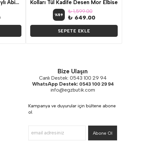
Büyük Beden Arabiye Detaylı Abiye Zümrüt Yeşili
Kolları Tül Kadife Desen Mor Elbise
₺ 1,599.00
%
59
0
₺ 649.00
SEPETE EKLE
Bize Ulaşın
Canlı Destek: 0543 100 29 94
WhatsApp Destek:
0543 100 29 94
info@egzbutik.com
Kampanya ve duyurular için bültene abone
ol.
Abone Ol