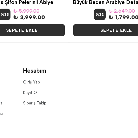
s Şifon Pelerinli Abiye
₺ 5,999.00
₺ 2,649.00
%
33
%
32
₺ 3,999.00
₺ 1,799.0
SEPETE EKLE
SEPETE EKLE
Hesabım
Giriş Yap
Kayıt Ol
sı
Sipariş Takip
si