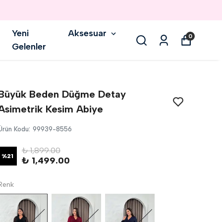
Yeni
Aksesuar
0
Gelenler
Büyük Beden Düğme Detay
Asimetrik Kesim Abiye
Ürün Kodu
:
99939-8556
₺ 1,899.00
%
21
₺ 1,499.00
Renk