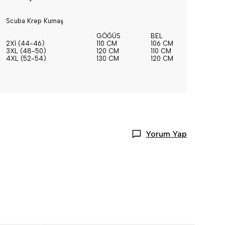
Scuba Krep Kumaş
GÖĞÜS
BEL
BASEN
2Xİ (44-46)
110 CM
106 CM
114 CM
3XL (48-50)
120 CM
110 CM
126 CM
4XL (52-54)
130 CM
120 CM
136 CM
Yorum Yap