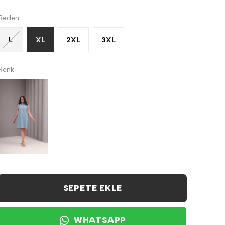
Beden
L
XL
2XL
3XL
Renk
SEPETE EKLE
WHATSAPP