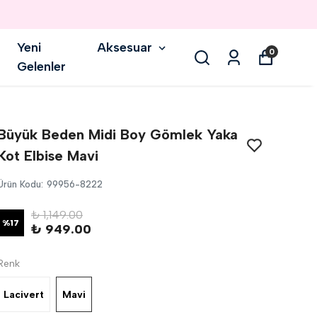
Yeni
Aksesuar
0
Gelenler
Büyük Beden Midi Boy Gömlek Yaka
Kot Elbise Mavi
Ürün Kodu
:
99956-8222
₺ 1,149.00
%
17
₺ 949.00
Renk
Lacivert
Mavi