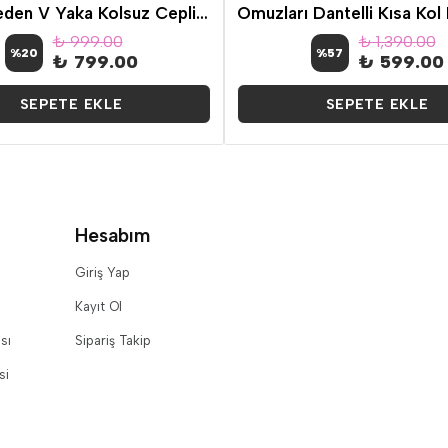
Büyük Beden V Yaka Kolsuz Cepli Elbise
₺ 999.00
₺ 1,390.00
%
20
%
57
₺ 799.00
₺ 599.00
SEPETE EKLE
SEPETE EKLE
Hesabım
Giriş Yap
Kayıt Ol
sı
Sipariş Takip
si