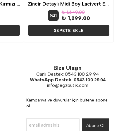
Omuzları Dantelli Kısa Kol Kırmızı Sandy Elbise
Zincir Detaylı Midi Boy Lacivert Elbise
₺ 1,649.00
%
21
₺ 1,299.00
SEPETE EKLE
Bize Ulaşın
Canlı Destek: 0543 100 29 94
WhatsApp Destek:
0543 100 29 94
info@egzbutik.com
Kampanya ve duyurular için bültene abone
ol.
Abone Ol