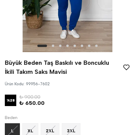
Büyük Beden Taş Baskılı ve Boncuklu
İkili Takım Saks Mavisi
Ürün Kodu
:
99956-7602
₺ 900.00
%
28
₺ 650.00
Beden
L
XL
2XL
3XL