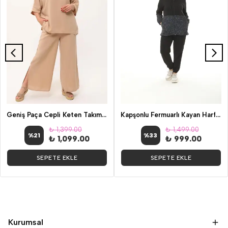
Geniş Paça Cepli Keten Takım Bej
Kapşonlu Fermuarlı Kayan Harfler Desenli Büyük Beden Siyah İkili Takım
₺ 1,399.00
₺ 1,499.00
%
21
%
33
₺ 1,099.00
₺ 999.00
SEPETE EKLE
SEPETE EKLE
Kurumsal