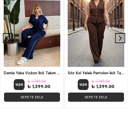
Damla Yaka Viskon İkili Takım Lacivert
Sıfır Kol Yelek Pantolon İkili Takım
₺ 1,749.00
₺ 1,749.00
%
20
%
20
₺ 1,399.00
₺ 1,399.00
SEPETE EKLE
SEPETE EKLE