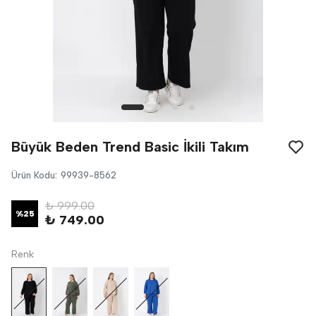
Büyük Beden Trend Basic İkili Takım
Ürün Kodu
:
99939-8562
₺ 999.00
%
25
₺ 749.00
Renk