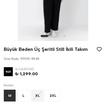
Büyük Beden Üç Şeritli Still İkili Takım
Ürün Kodu
:
99939-8548
₺ 1,649.00
%
21
₺ 1,299.00
Beden
M
L
XL
2XL