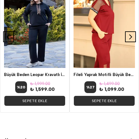
Büyük Beden Leopar Kravatlı İkili Takım
Fileli Yaprak Motifli Büyük Beden İkili Takım
₺ 1,999.00
₺ 1,499.00
%
20
%
27
₺ 1,599.00
₺ 1,099.00
SEPETE EKLE
SEPETE EKLE