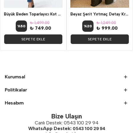
Büyük Beden Toparlayıcı Kot Tayt
Beyaz Şerit Yırtmaç Detay Kristal Pantolon Yeşil
₺ 1,499.00
₺ 1,249.00
%
50
%
20
₺ 749.00
₺ 999.00
SEPETE EKLE
SEPETE EKLE
Kurumsal
Politikalar
Hesabım
Bize Ulaşın
Canlı Destek: 0543 100 29 94
WhatsApp Destek:
0543 100 29 94