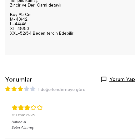
İki İplik Kumaş
Zincir ve Deri Garni detaylı
Boy 95 Cm
M-40/42
L-44/46
XL-48/50
XXL-52/54 Beden tercih Edebilir.
Yorumlar
Yorum Yap
1 değerlendirmeye göre
12 Ocak 2026
Hatice
A.
Satın Alınmış