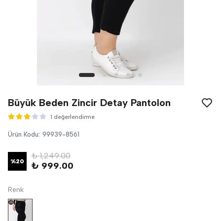
Büyük Beden Zincir Detay Pantolon
1 değerlendirme
Ürün Kodu
:
99939-8561
₺ 1,249.00
%
20
₺ 999.00
Renk