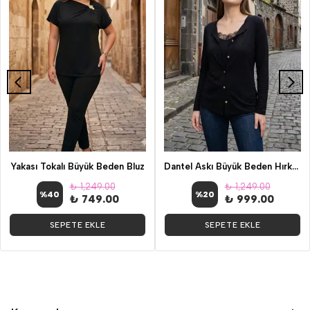
Yakası Tokalı Büyük Beden Bluz
Dantel Askı Büyük Beden Hırka Bluz
₺ 1,249.00
₺ 1,249.00
%
40
%
20
₺ 749.00
₺ 999.00
SEPETE EKLE
SEPETE EKLE