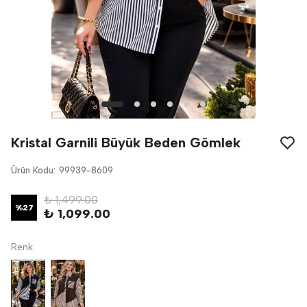
Kristal Garnili Büyük Beden Gömlek
Ürün Kodu
:
99939-8609
₺ 1,499.00
%
27
₺ 1,099.00
Renk