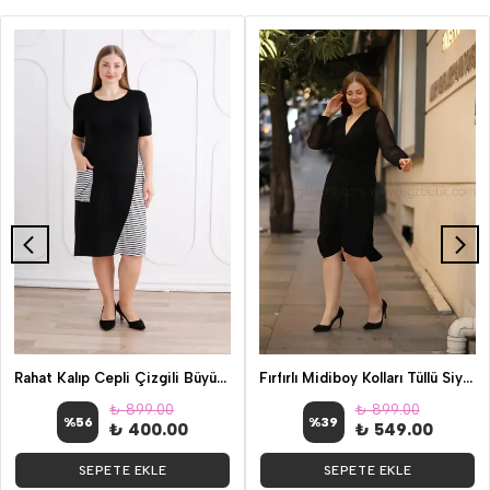
Rahat Kalıp Cepli Çizgili Büyük Beden Günlük Elbise
Fırfırlı Midiboy Kolları Tüllü Siyah Elbise
₺ 899.00
₺ 899.00
%
56
%
39
₺ 400.00
₺ 549.00
SEPETE EKLE
SEPETE EKLE