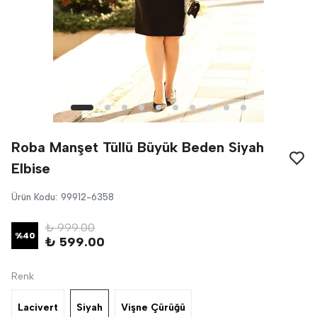
Roba Manşet Tüllü Büyük Beden Siyah
Elbise
Ürün Kodu
:
99912-6358
₺ 999.00
%
40
₺ 599.00
Renk
Lacivert
Siyah
Vişne Çürüğü