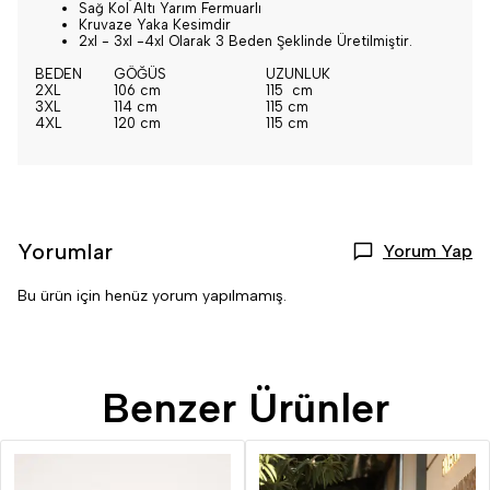
Sağ Kol Altı Yarım Fermuarlı
Kruvaze Yaka Kesimdir
2xl - 3xl -4xl Olarak 3 Beden Şeklinde Üretilmiştir.
BEDEN
GÖĞÜS
UZUNLUK
2XL
106 cm
115 cm
3XL
114 cm
115 cm
4XL
120 cm
115 cm
Yorumlar
Yorum Yap
Bu ürün için henüz yorum yapılmamış.
Benzer Ürünler