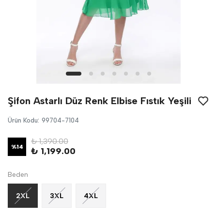
Şifon Astarlı Düz Renk Elbise Fıstık Yeşili
Ürün Kodu
:
99704-7104
₺ 1,390.00
%
14
₺ 1,199.00
Beden
2XL
3XL
4XL