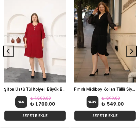
Şifon Üstü Tül Kolyeli Büyük Beden Elbise Bordo
Fırfırlı Midiboy Kolları Tüllü Siyah Elbise
₺ 1,800.00
₺ 899.00
%
6
%
39
₺ 1,700.00
₺ 549.00
SEPETE EKLE
SEPETE EKLE