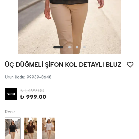
ÜÇ DÜĞMELİ ŞİFON KOL DETAYLI BLUZ
Ürün Kodu
:
99939-8648
₺ 1,499.00
%
33
₺ 999.00
Renk