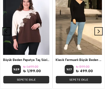
Büyük Beden Papatya Taş Süsleme Bluz
Klasik Fermuarlı Büyük Beden Siyah Bluz
₺ 1,699.00
₺ 599.00
%
29
%
17
₺ 1,199.00
₺ 499.00
SEPETE EKLE
SEPETE EKLE