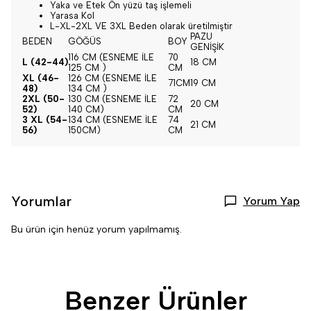
Yaka ve Etek Ön yüzü taş işlemeli
Yarasa Kol
L-XL-2XL VE 3XL Beden olarak üretilmiştir
PAZU
BEDEN
GÖĞÜS
BOY
GENİŞİK
116 CM (ESNEME İLE
70
L (42-44)
18 CM
125 CM )
CM
XL (46-
126 CM (ESNEME İLE
71CM
19 CM
48)
134 CM )
2XL (50-
130 CM (ESNEME İLE
72
20 CM
52)
140 CM)
CM
3 XL (54-
134 CM (ESNEME İLE
74
21 CM
56)
150CM)
CM
Yorumlar
Yorum Yap
Bu ürün için henüz yorum yapılmamış.
Benzer Ürünler