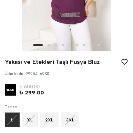
Yakası ve Etekleri Taşlı Fuşya Bluz
Ürün Kodu
:
99954-6930
₺ 600.00
%
50
₺ 299.00
Beden
L
XL
2XL
3XL