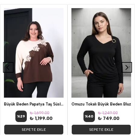
Büyük Beden Papatya Taş Süsleme Bluz
Omuzu Tokalı Büyük Beden Bluz
₺ 1,699.00
₺ 1,249.00
%
29
%
40
₺ 1,199.00
₺ 749.00
SEPETE EKLE
SEPETE EKLE