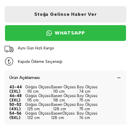
Stoğa Gelince Haber Ver
WHATSAPP
Aynı Gün Hızlı Kargo
Kapıda Ödeme Seçeneği
Ürün Açıklaması
42-44
Göğüs Ölçüsü
Basen Ölçüsü
Boy Ölçüsü
(2XL)
: 110 cm
: 110 cm
: 74 cm
46-48
Göğüs Ölçüsü
Basen Ölçüsü
Boy Ölçüsü
(3XL)
:
: 115 cm
: 118 cm
: 75 cm
50-52
Göğüs Ölçüsü
Basen Ölçüsü
Boy Ölçüsü
(4XL)
:
: 125 cm
: 128 cm
: 75 cm
54-56
Göğüs Ölçüsü
BasenÖlçüsü :
Boy Ölçüsü
(5XL)
:
: 132 cm
128 cm
: 76 cm