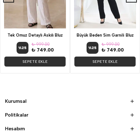
Tek Omuz Detaylı Askılı Bluz
Büyük Beden Sim Garnili Bluz
₺ 999.00
₺ 999.00
%
25
%
25
₺ 749.00
₺ 749.00
SEPETE EKLE
SEPETE EKLE
Kurumsal
Politikalar
Hesabım