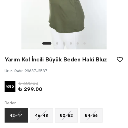
Yarım Kol İncili Büyük Beden Haki Bluz
Ürün Kodu
:
99637-2537
₺ 600.00
%
50
₺ 299.00
Beden
42-44
46-48
50-52
54-56