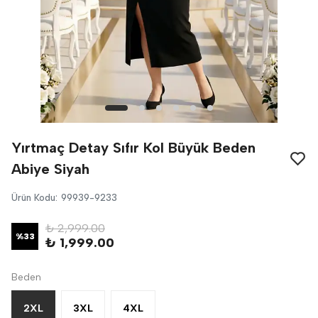
Yırtmaç Detay Sıfır Kol Büyük Beden
Abiye Siyah
Ürün Kodu
:
99939-9233
₺ 2,999.00
%
33
₺ 1,999.00
Beden
2XL
3XL
4XL