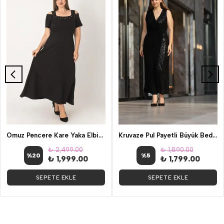
Omuz Pencere Kare Yaka Elbise Siyah
Kruvaze Pul Payetli Büyük Beden Abiye
₺ 2,499.00
₺ 1,890.00
%
20
%
5
₺ 1,999.00
₺ 1,799.00
SEPETE EKLE
SEPETE EKLE