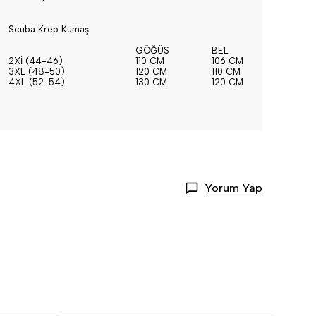
Scuba Krep Kumaş
GÖĞÜS
BEL
BASEN
2Xİ (44-46)
110 CM
106 CM
114 CM
3XL (48-50)
120 CM
110 CM
126 CM
4XL (52-54)
130 CM
120 CM
136 CM
Yorum Yap