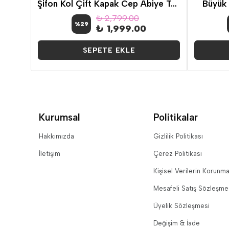
Büyük Beden Uzun Kol Şeritli Kruvaze Yaka Siyah Elbise
Şifon Kol Çift Kapak Cep Abiye Takım
Büyük
₺ 2,799.00
%
29
₺ 1,999.00
SEPETE EKLE
Kurumsal
Politikalar
Hakkımızda
Gizlilik Politikası
İletişim
Çerez Politikası
Kişisel Verilerin Korunma
Mesafeli Satış Sözleşme
Üyelik Sözleşmesi
Değişim & İade