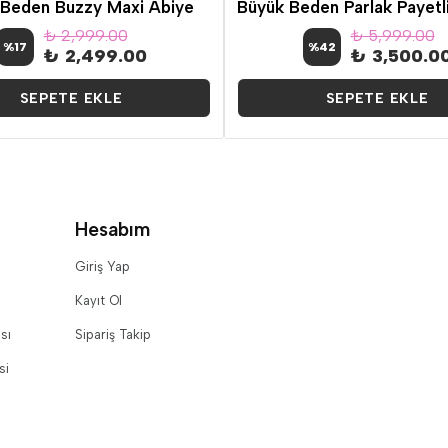
 Beden Buzzy Maxi Abiye
₺ 2,999.00
₺ 5,999.00
%
17
%
42
₺ 2,499.00
₺ 3,500.0
SEPETE EKLE
SEPETE EKLE
Hesabım
Giriş Yap
Kayıt Ol
sı
Sipariş Takip
si