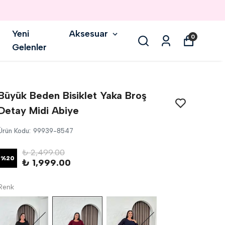
Yeni
Aksesuar
0
Gelenler
Büyük Beden Bisiklet Yaka Broş
Detay Midi Abiye
Ürün Kodu
:
99939-8547
₺ 2,499.00
%
20
₺ 1,999.00
Renk