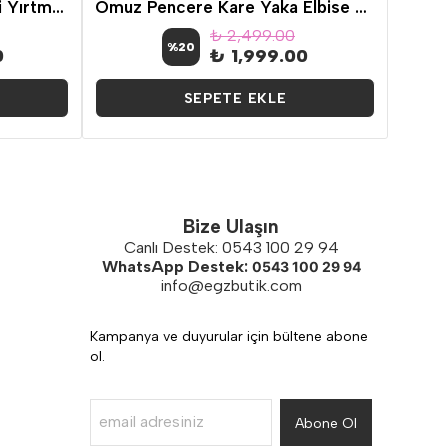
Büyük Beden Parlak Payetli Yırtmaçlı Gece Abiye
Omuz Pencere Kare Yaka Elbise Siyah
₺ 2,499.00
%
20
0
₺ 1,999.00
SEPETE EKLE
Bize Ulaşın
Canlı Destek: 0543 100 29 94
WhatsApp Destek:
0543 100 29 94
info@egzbutik.com
Kampanya ve duyurular için bültene abone
ol.
Abone Ol