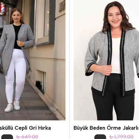
sküllü Cepli Gri Hırka
₺ 649.00
₺ 1,799.00