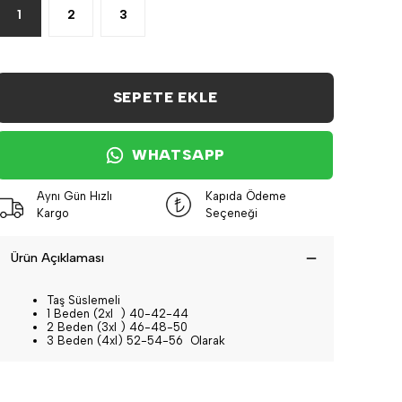
1
2
3
SEPETE EKLE
WHATSAPP
Aynı Gün Hızlı
Kapıda Ödeme
Kargo
Seçeneği
Ürün Açıklaması
Taş Süslemeli
1 Beden (2xl ) 40-42-44
2 Beden (3xl ) 46-48-50
3 Beden (4xl) 52-54-56 Olarak