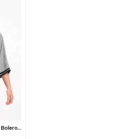
Büyük Beden Örme Jakarlı Bolero Hırka