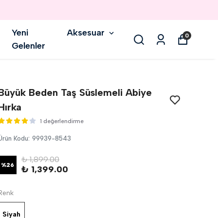
Yeni
Aksesuar
0
Gelenler
Büyük Beden Taş Süslemeli Abiye
Hırka
1 değerlendirme
Ürün Kodu
:
99939-8543
₺ 1,899.00
%
26
₺ 1,399.00
Renk
Siyah