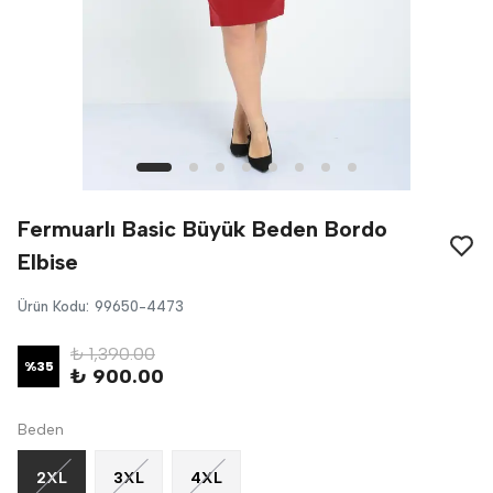
Fermuarlı Basic Büyük Beden Bordo
Elbise
Ürün Kodu
:
99650-4473
₺ 1,390.00
%
35
₺ 900.00
Beden
2XL
3XL
4XL