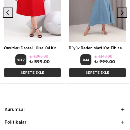
Omuzları Dantelli Kısa Kol Kırmızı Sandy Elbise
Büyük Beden Maxi Kot Elbise Mavi
₺ 1,390.00
₺ 1,149.00
%
57
%
13
₺ 599.00
₺ 999.00
SEPETE EKLE
SEPETE EKLE
Kurumsal
Politikalar